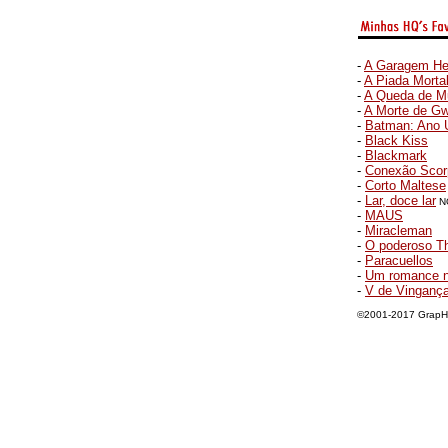
-
A Garagem He
-
A Piada Morta
-
A Queda de M
-
A Morte de G
-
Batman: Ano
-
Black Kiss
-
Blackmark
-
Conexão Scor
-
Corto Maltese
-
Lar, doce lar
N
-
MAUS
-
Miracleman
-
O poderoso T
-
Paracuellos
-
Um romance n
-
V de Vinganç
©2001-2017 GrapHiQ 