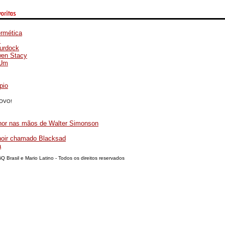
rmética
l
urdock
wen Stacy
 Um
pio
OVO!
hor nas mãos de Walter Simonson
oir chamado Blacksad
a
Brasil e Mario Latino - Todos os direitos reservados