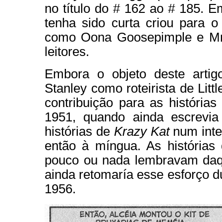
no título do # 162 ao # 185. 
tenha sido curta criou para 
como Oona Goosepimple e Mr. 
leitores.
Embora o objeto deste artigo
Stanley como roteirista de Lit
contribuição para as história
1951, quando ainda escrevia a
histórias de
Krazy Kat
num inten
então à míngua. As histórias 
pouco ou nada lembravam daqu
ainda retomaría esse esforço d
1956.