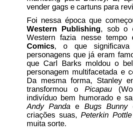
vender gags e cartuns para revi
Foi nessa época que começou
Western Publishing
, sob o 
Western fazia nesse tempo 
Comics
, o que significav
personagens que já eram famo
que Carl Barks moldou o be
personagem multifacetada e
Da mesma forma, Stanley em
transformou o
Picapau
(Woo
indivíduo bem humorado e sar
Andy Panda
e
Bugs Bunny
(
criações suas,
Peterkin Pottle
muita sorte.